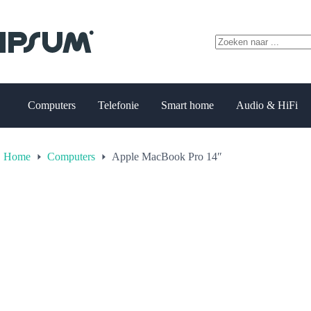
€ 1.200,00
14"
Ga
tot
aantal
naar
€ 1.300,00
de
inhoud
Geen
resultaten
Computers
Telefonie
Smart home
Audio & HiFi
Home
Computers
Apple MacBook Pro 14″