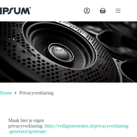
Ga
naar
Winkelwagen
de
inhoud
Privacyverklaring
Home
Privacyverklaring
Maak hier je eigen
privacyverklaring:
https://veiliginternetten.nl/privacyverklaring
-generator/generate/