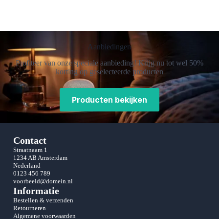
Aanbiedingen
Profiteer van onze speciale aanbieding! Krijg nu tot wel 50%
korting op geselecteerde producten
Producten bekijken
Contact
Straatnaam 1
1234 AB Amsterdam
Nederland
0123 456 789
voorbeeld@domein.nl
Informatie
Bestellen & verzenden
Retourneren
Algemene voorwaarden